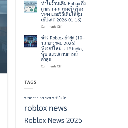
map
ทำไมร้านเติม Robux ถึง
ปลา
3008
น่า
ถูกกว่า + ความจริงเรื่อง
เทคนิค
เล่น
VPN และวิธีเติมให้คุ้ม
วิธี
(อัปเดต 2026-01-16)
การ
เล่น
on
Comments Off
ทำไม
ร้าน
ข่าว Roblox ล่าสุด (10–
เติม
13 มกราคม 2026):
Robux
ฟีเจอร์ใหม่, UI Studio,
ถึง
หุ้น และสถานการณ์
ถูก
ล่าสุด
กว่า
+
on
Comments Off
ความ
ข่าว
จริง
Roblox
เรื่อง
ล่าสุด
TAGS
VPN
(10–
และ
13
วิธี
มกราคม
99NightInTheForest
99คืนในป่า
เติม
2026):
ให้
roblox news
ฟีเจอร์
คุ้ม
ใหม่,
(อัปเดต
UI
Roblox News 2025
2026-
Studio,
01-
หุ้น