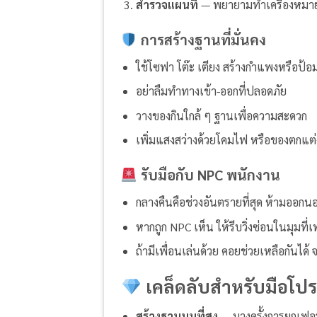
สำรวจแผนที่
— พยายามทำเครื่องหมาย (
การสร้างฐานที่มั่นคง
ใช้โซฟา โต๊ะ เตียง สร้างกำแพงหรือป้
อย่าลืมทำทางเข้า-ออกที่ปลอดภัย
วางของกินใกล้ ๆ ฐานเพื่อความสะดวก
เพิ่มแสงสว่างด้วยโคมไฟ หรือของตกแต่ง
รับมือกับ NPC พนักงาน
กลางคืนคือช่วงอันตรายที่สุด ห้ามออก
หากถูก NPC เห็น ให้รีบวิ่งซ่อนในมุมที่เ
ถ้ามีเพื่อนเล่นด้วย คอยช่วยเหลือกันได้ 
เคล็ดลับสำหรับมือโป
สร้างฐานบนที่สูง
— บางครั้งการยกเฟอร์