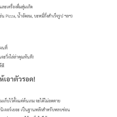
เครื่องดื่มสุ่มเกิด
 Pizza, น้ำอัดลม, บะหมี่กึ่งสำเร็จรูป ฯลฯ)
นที่
วิ่งไล่ล่าคุณทันที!
้ดี
ห้เอาตัวรอด!
เก็บไว้ตั้งแต่ต้นเกม จะได้ไม่อดตาย
ร์นิเจอร์เยอะ เป็นฐานหลักสำหรับหลบซ่อน