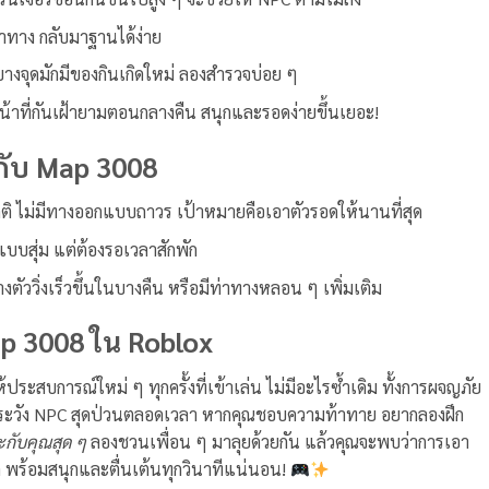
ทาง กลับมาฐานได้ง่าย
่บางจุดมักมีของกินเกิดใหม่ ลองสำรวจบ่อย ๆ
้าที่กันเฝ้ายามตอนกลางคืน สนุกและรอดง่ายขึ้นเยอะ!
กับ Map 3008
ิ ไม่มีทางออกแบบถาวร เป้าหมายคือเอาตัวรอดให้นานที่สุด
แบบสุ่ม แต่ต้องรอเวลาสักพัก
ตัววิ่งเร็วขึ้นในบางคืน หรือมีท่าทางหลอน ๆ เพิ่มเติม
p 3008 ใน Roblox
้ประสบการณ์ใหม่ ๆ ทุกครั้งที่เข้าเล่น ไม่มีอะไรซ้ำเดิม ทั้งการผจญภัย
งระวัง NPC สุดป่วนตลอดเวลา หากคุณชอบความท้าทาย อยากลองฝึก
ะกับคุณสุด ๆ
ลองชวนเพื่อน ๆ มาลุยด้วยกัน แล้วคุณจะพบว่าการเอา
ิด พร้อมสนุกและตื่นเต้นทุกวินาทีแน่นอน!