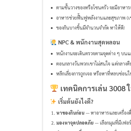
ตามชั้นวางของหรือโซนครัว จะมีอาหารและ
อาหารช่วยฟื้นฟูพลังงานและสุขภาพ (เช่น
ของกินบางชิ้นมีจำนวนจำกัด หาให้ดี!
NPC & พนักงานสุดหลอน
พนักงานจะเดินตรวจตามจุดต่าง ๆ บนแผ
ตอนกลางวันพวกเขาไม่สนใจ แต่กลางคืนจะ
หลีกเลี่ยงการถูกเจอ หรือหาที่หลบซ่อนให
เทคนิคการเล่น 3008 ใ
เริ่มต้นยังไงดี?
หาของกินก่อน
— หาอาหารและเครื่องดื่ม
มองหาจุดปลอดภัย
— เลือกมุมที่มีเฟอ