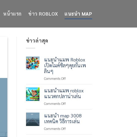
หน้าแรก
ข่าว ROBLOX
แนะนำ MAP
ข่าวล่าสุด
แนะนำแมพ Roblox
เปิดไมค์ชิลๆคุยกันเพ
ลินๆ
on
Comments Off
แนะ
นำ
แนะนำแมพ roblox
แมพ
แนวตกปลาน่าเล่น
Roblox
on
Comments Off
เปิด
แนะ
ไมค์
นำ
แนะนำ map 3008
ชิลๆ
แมพ
คุย
เทคนิค วิธีการเล่น
roblox
กัน
on
Comments Off
แนว
เพ
แนะนำ
ตก
ลินๆ